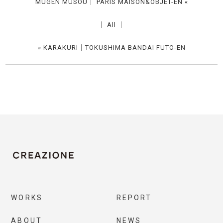
MUGEN MUSOU｜ PARIS MAISON&OBJET-EN
«
│
All
│
»
KARAKURI｜TOKUSHIMA BANDAI FUTO-EN
WORKS
REPORT
ABOUT
NEWS