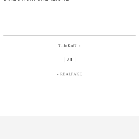
ThinKniT
«
│
All
│
»
REALFAKE