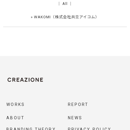
│
All
│
»
WAKOMI（株式会社共立アイコム）
WORKS
REPORT
ABOUT
NEWS
BRANDING THEORY
PRIVACY POLICY