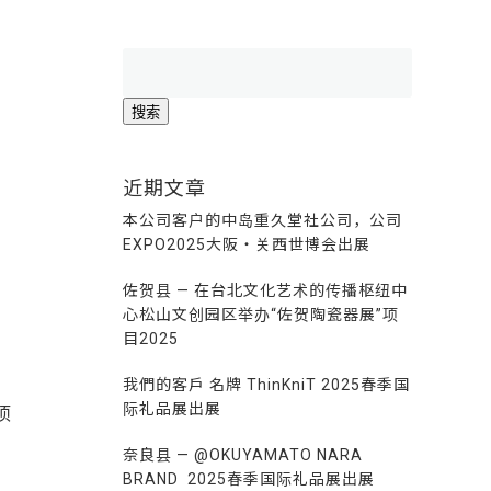
搜
索：
近期文章
本公司客户的中岛重久堂社公司，公司
EXPO2025大阪・关西世博会出展
佐贺县 — 在台北文化艺术的传播枢纽中
心松山文创园区举办“佐贺陶瓷器展”项
目2025
我們的客戶 名牌 ThinKniT 2025春季国
际礼品展出展
项
奈良县 — @OKUYAMATO NARA
BRAND 2025春季国际礼品展出展