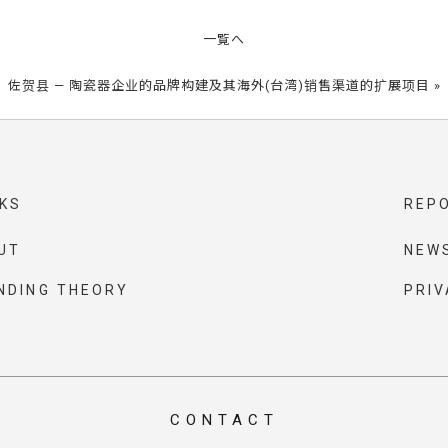
一覧へ
佐贺县 — 陶瓷器企业的品牌构建及其海外(台湾)销售渠道的扩展项目
»
KS
REP
UT
NEW
NDING THEORY
PRIV
CONTACT