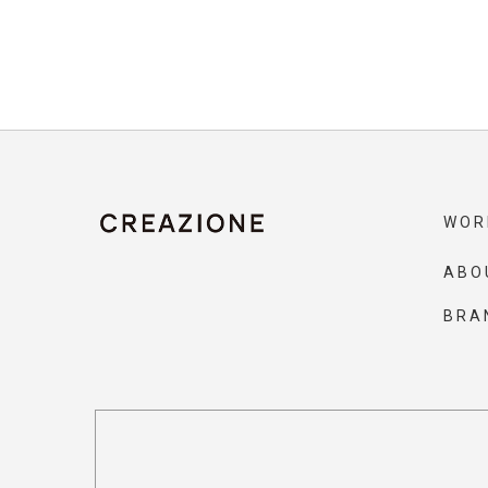
WOR
ABO
BRA