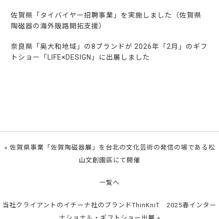
佐賀県「タイバイヤー招聘事業」を実施しました（佐賀県
陶磁器の海外販路開拓支援）
奈良県「奥大和地域」の8ブランドが 2026年「2月」のギフ
トショー「LIFE×DESIGN」に出展しました
«
佐賀県事業「佐賀陶磁器展」を台北の文化芸術の発信の場である松
山文創園區にて開催
一覧へ
当社クライアントのイチーナ社のブランドThinKniT 2025春インター
ナショナル・ギフトショー出展
»