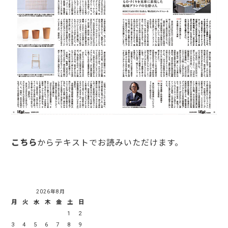
こちら
からテキストでお読みいただけます。
2026年8月
月
火
水
木
金
土
日
1
2
3
4
5
6
7
8
9