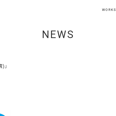
WORK
NEWS
湾)」