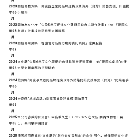
月
2023
開始為佐賀縣「陶瓷器企業的品牌建構及其海外（台灣）銷售支援」計畫提
年06
供服務
月
2023
開始為文化庁「令及5年度促進文化藝術單位自主運作計畫」中的「新國立
年08
劇場」計畫提供陪跑型支援服務
月
2023
開始為奈良縣「增強地方品牌力度的委託項目」提供服務
年09
月
2024
文化廳“令和6年度文化藝術的自律性運營促進事業”中的“新國立劇場”的伴
年04
走型支援業務的搭配開始
月
2024
佐賀縣“陶瓷事業者的品牌推廣及海外銷路開拓支援事業（台湾）”開始著手
年06
月
2024
奈良縣“地域品牌力提高事業委託業務”開始著手
年09
月
2025
本公司客戶的株式會社中島重久堂 EXPO2025 在大阪·關西世博會上展
年05
出，共同舉辦研討會
月
2025
隨著經濟產業省·文化廳的“創作者支援基金”的合併·强化，就任藝術文化振