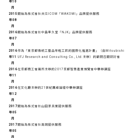
年10
月
2015
開始為株式會社共立ICOM「WAKOMI」品牌提供服務
年08
月
2016
開始為株式會社中島重久堂「NJK」品牌提供服務
年07
月
2016
作為「東京都傳統工藝品年輕工匠的國際化推進計畫」（由Mitsubishi
年11
UFJ Research and Consulting Co., Ltd.主辦）的顧問召開研討會
月
2016
在京都商工會議所主辦的2017京都智慧產業博覽會中舉辦講座
年11
月
2016
在文化廳主辦的21世紀鷹峰論壇中舉辦講座
年12
月
2017
開始為株式會社山田家具業提供服務
年05
月
2017
開始為株式會社高岡提供服務
年05
月