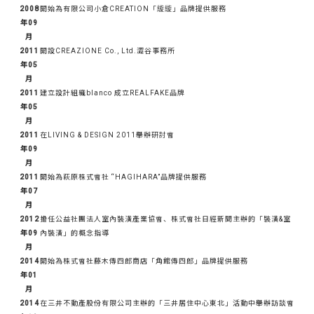
2008
開始為有限公司小倉CREATION「縼縼」品牌提供服務
年09
月
2011
開設CREAZIONE Co., Ltd.澀谷事務所
年05
月
2011
建立設計組織blanco 成立REALFAKE品牌
年05
月
2011
在LIVING & DESIGN 2011舉辦研討會
年09
月
2011
開始為萩原株式會社 “HAGIHARA”品牌提供服務
年07
月
2012
擔任公益社團法人室內裝潢產業協會、株式會社日經新聞主辦的「裝潢&室
年09
內裝潢」的概念指導
月
2014
開始為株式會社藤木傳四郎商店「角館傳四郎」品牌提供服務
年01
月
2014
在三井不動產股份有限公司主辦的「三井居住中心東北」活動中舉辦訪談會