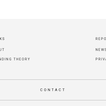
KS
REP
UT
NEW
NDING THEORY
PRIV
CONTACT