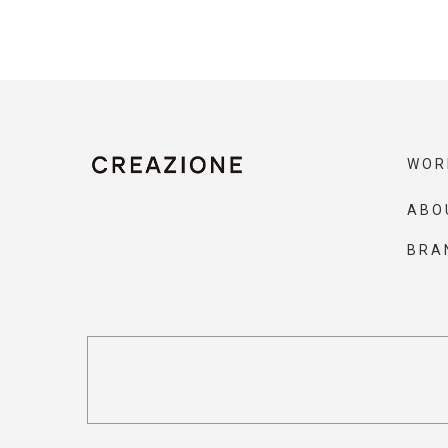
WOR
ABO
BRA