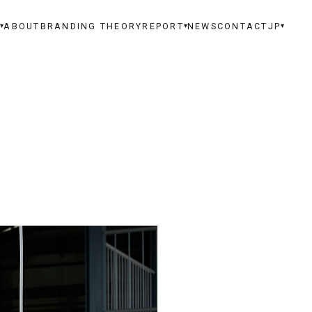
S
ABOUT
BRANDING THEORY
REPORT
NEWS
CONTACT
JP
▾
▾
▾