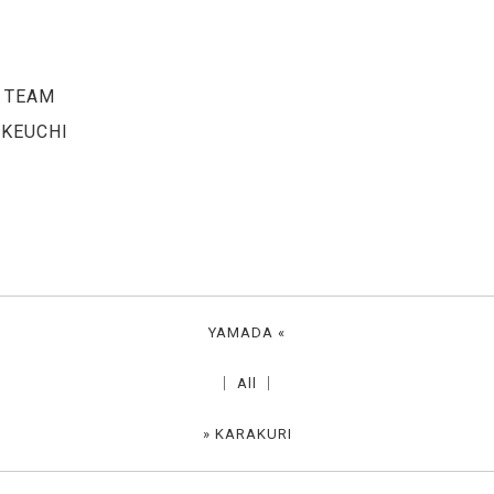
 TEAM
KEUCHI
YAMADA
«
│
All
│
»
KARAKURI