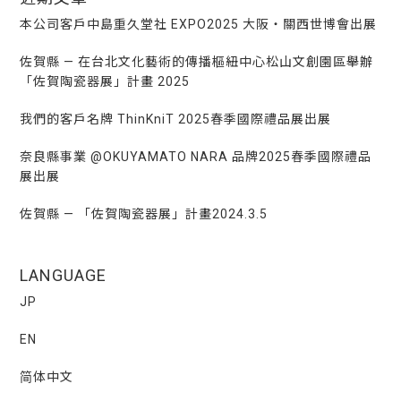
本公司客戶中島重久堂社 EXPO2025 大阪・關西世博會出展
佐賀縣 — 在台北文化藝術的傳播樞紐中心松山文創園區舉辦
「佐賀陶瓷器展」計畫 2025
我們的客戶名牌 ThinKniT 2025春季國際禮品展出展
奈良縣事業 @OKUYAMATO NARA 品牌2025春季國際禮品
展出展
佐賀縣 — 「佐賀陶瓷器展」計畫2024.3.5
LANGUAGE
JP
EN
简体中文